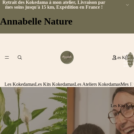
Retrait des Kokedama à mon atelier, Livraison par
mes soins jusqu'à 15 km, Expédition en France !
Annabelle Nature
Nombr
total
Les Koked
d’artic
dans l
panier:
Les Kokedamas
Les Kits Kokedamas
Les Ateliers Kokedamas
Mes E
Les Kits Kok