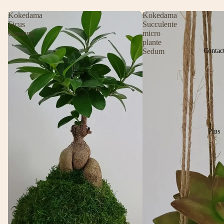
Kokedama
Kokedama
Ficus
Succulente
Ginseng
micro
plante
Contac
Sedum
Plus