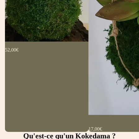
Kokedama Ficus Ginseng
52,00€
Kokedama Succulente mic
Sedum
17,00€
Qu'est-ce qu'un Kokedama ?