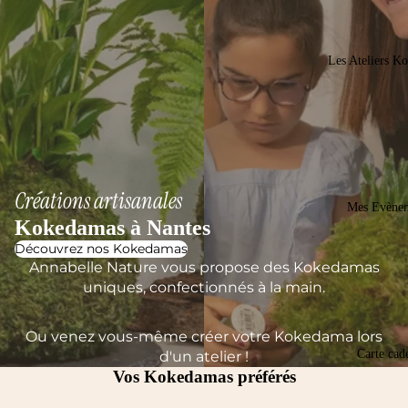
Les Ateliers K
Créations artisanales
Mes Evène
Kokedamas à Nantes
Découvrez nos Kokedamas
Annabelle Nature vous propose des Kokedamas
uniques, confectionnés à la main.
Ou venez vous-même créer votre Kokedama lors
Carte cad
d'un atelier !
Vos Kokedamas préférés